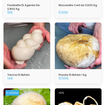
Fiordilatte Di Agerola Da
Mozzarella Conf.da 0,500 Kg
0.800 Kg
10
€
6.50
€
Treccia Di Bufala
Provola Di Bufala 1 Kg
14
€
13.50
€
In offerta
-10%