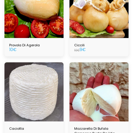
Provola Di Agerola
Ciccili
10
€
9
€
10
€
Caciotta
Mozzarella Di Bufala