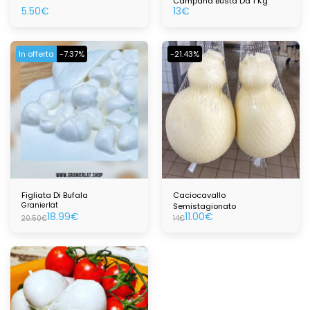
Campana Busta Da 1 Kg
5.50
€
13
€
In offerta
-7.37%
-21.43%
Figliata Di Bufala
Caciocavallo
Granierlat
Semistagionato
18.99
€
11.00
€
20.50
€
14
€